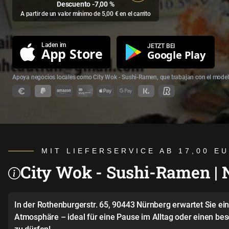
Descuento -7,00 %
A partir de un valor mínimo de 5,00 € en el carrito
Laden im
JETZT BEI
App Store
Google Play
Apoya negocios locales como City Wok - Sushi-Ramen, que trabajan con el model
MIT LIEFERSERVICE AB 17,00 E
City Wok - Sushi-Ramen | N
In der Rothenburgerstr. 65, 90443 Nürnberg erwartet Sie e
Atmosphäre – ideal für eine Pause im Alltag oder einen be
zu dürfen!